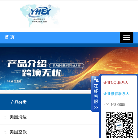
首 页
400-
168-
0006
企业QQ 联系人
企业微信联系人
产品分类
400-168-0006
美国海运
美国空派