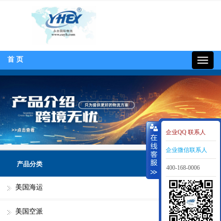
首 页
400-
168-
0006
企业QQ 联系人
企业微信联系人
产品分类
400-168-0006
美国海运
美国空派