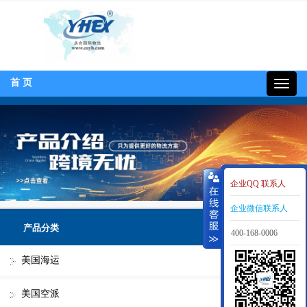
首 页
400-
168-
0006
企业QQ 联系人
企业微信联系人
产品分类
400-168-0006
美国海运
美国空派