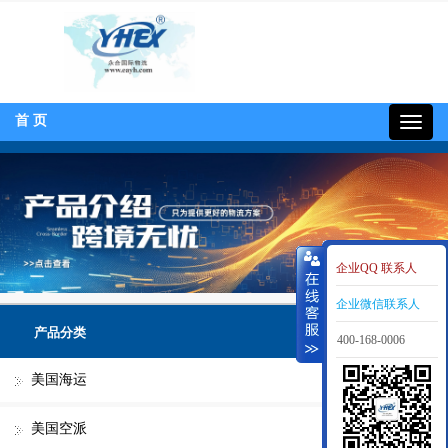
首 页
400-
168-
0006
企业QQ 联系人
企业微信联系人
产品分类
400-168-0006
美国海运
美国空派