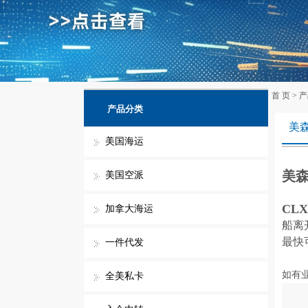
首 页
>
产
产品分类
美
美国海运
美
美国空派
CL
加拿大海运
船离
最快
一件代发
如有
全美私卡