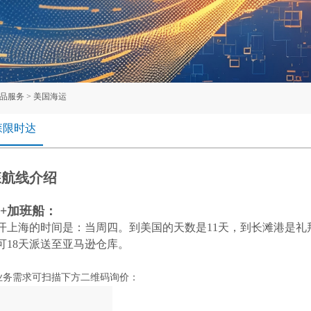
品服务
>
美国海运
森限时达
森航线介绍
X+加班船：
开上海的时间是：当周四。到美国的天数是11天，到长滩港是礼拜一
可18天派送至亚马逊仓库。
业务需求可扫描下方二维码询价：