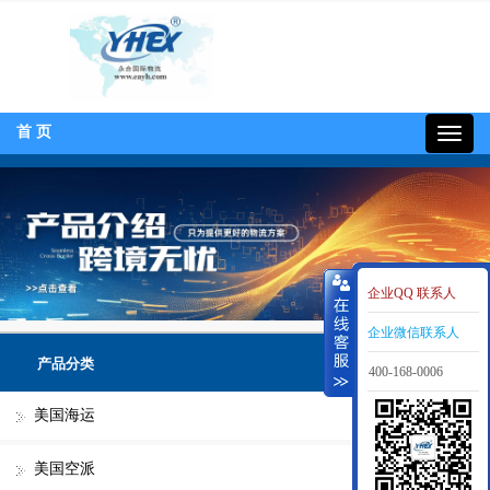
首 页
400-
168-
0006
企业QQ 联系人
企业微信联系人
产品分类
400-168-0006
美国海运
美国空派