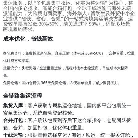
集运服务，以 “多包裹集中收运、化零为整运输” 为核心，整
合国内多仓揽收、智能合箱打包、全球干线运输与海外末端
派送能力，为跨境电商卖家、海外华人 / 留学生及外贸中小企
业提供 “省钱、省心、合规” 的一站式跨境集运解决方案，运
费较单票直发低 30%-50%，清关通过率 98%+，适配多场景
跨境履约需求。
成本优化，省钱高效
多包裹合箱：免费拆冗余包装、真空压缩（体积减 30%-50%），合并首重，按最
优计费方式结算。
批量议价：头程海运 / 空运批量运输，尾程对接本土物流商，单位成本大幅降
低。
免费仓储：国内仓提供 365天免费仓储，方便凑单合并，减少囤货压力。
全链路集运流程
集货入库
：客户获取专属集运仓地址，国内多平台包裹统一
寄至集运仓，系统自动登记核验。
合并打包
：客户确认包裹到齐后下达合箱指令，仓配团队拆
箱、合并、加固打包，优化体积重量。
干线运输
：根据渠道选择空运 / 海运 / 铁运，统一报关订舱，